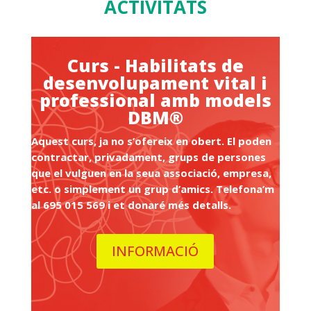
ACTIVITATS
Curs - Habilitats de
desenvolupament vital i
professional amb models
DBM®
Aquest curs, ja no s’ofereix en obert. El poden
contractar, privadament, grups de persones
que el vulguen en la seua associació, empresa,
etc. o simplement un grup d’amics. Telefona’m
al 695 015 569 i et donaré més detalls.
INFORMACIÓ