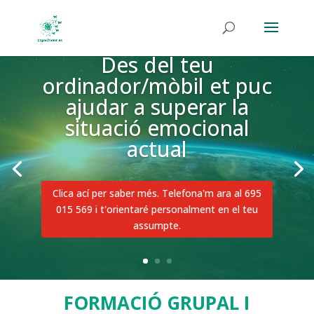
"El destí barreja les
cartes i tu les jugues"
Arthur Schopenhauer
Vols que te ensenye a jugar creativament les
teues cartes? Clica ací.
FORMACIÓ GRUPAL I