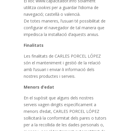
El lloc www.capacitador.info solament
utilitza
cookies
per a guardar l’idioma de
navegació; castellà o valencià.
De totes maneres, l’usuari té possibilitat de
configurar el navegador de tal manera que
impedisca la instal·lació d’aquests arxius.
Finalitats
Les finalitats de CARLES PORCEL LÓPEZ
són el manteniment i gestió de la relació
amb l’usuari i enviar-li informació dels
nostres productes i serveis.
Menors d’edat
En el supòsit que alguns dels nostres
serveis vagen dirigits específicament a
menors d’edat, CARLES PORCEL LÓPEZ
sol·licitarà la conformitat dels pares o tutors
per a la recollida de les dades personals o,