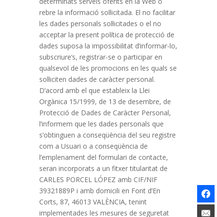
determinats serveis oferits en la Web o
rebre la informació sol·licitada. El no facilitar
les dades personals sol·licitades o el no
acceptar la present política de protecció de
dades suposa la impossibilitat d’informar-lo,
subscriure’s, registrar-se o participar en
qualsevol de les promocions en les quals se
sol·liciten dades de caràcter personal.
D’acord amb el que estableix la Llei
Orgànica 15/1999, de 13 de desembre, de
Protecció de Dades de Caràcter Personal,
l’informem que les dades personals que
s’obtinguen a conseqüència del seu registre
com a Usuari o a conseqüència de
l’emplenament del formulari de contacte,
seran incorporats a un fitxer titularitat de
CARLES PORCEL LÓPEZ amb CIF/NIF
39321889P i amb domicili en Font d’En
Corts, 87, 46013 VALÈNCIA, tenint
implementades les mesures de seguretat