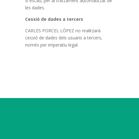
si escau, per al tractament automatitzat de
les dades.
Cessió de dades a tercers
CARLES PORCEL LÓPEZ no realitzarà
cessió de dades dels usuaris a tercers,
només per imperatiu legal.