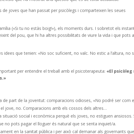
 de joves que han passat per psicòlegs i comparteixen les seues
mília («Si tu no estàs boig!»), els moments durs. I sobretot els instan
int del pou, que hi ha altres possibilitats de viure la vida i que pots a
es idees que tenien: «No soc suficient, no valc. No estic a l’altura, no 
portant per entendre el treball amb el psicoterapeuta:
«El psicòleg
s.»
ima de part de la joventut: comparacions odioses, «No podré ser com el
t, el jove, no. Comparacions amb els cossos dels altres…
la situació social i econòmica perquè els joves, no estiguen ansiosos. 
e no pots pagar el lloguer és natural que se senta inquiet/a.
cament en la sanitat pública i per això cal demanar als governants qu