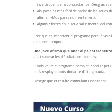
invertisquen per a contractar-los. Desgraciad
Als joves és més fàcil de parlar de les seues d
afirma: «Mos pares no m’entenien».
Alguns efectes en la seua salut mental del co
Crec que és important el programa perquè visibili
persones tampoc.
Una jove afirma que anar al psicoterapeuta
pas i superar les dificultats emocionals.
Si vols veure el programa complet, conduït per 
en Atresplayer, pots donar-te d’alta gratuïta.
Desitge que et resulte estimulant i inspirador.