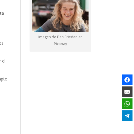
sta
Imagen de
Ben Frieden
en
es
Pixabay
r el
mpte