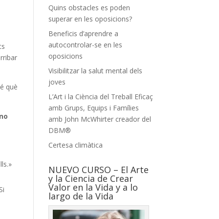
Quins obstacles es poden
superar en les oposicions?
Beneficis d’aprendre a
autocontrolar-se en les
ts
oposicions
rribar
Visibilitzar la salut mental dels
joves
sé què
L’Art i la Ciència del Treball Eficaç
amb Grups, Equips i Famílies
 no
amb John McWhirter creador del
DBM®
Certesa climàtica
ls.»
NUEVO CURSO – El Arte
y la Ciencia de Crear
Valor en la Vida y a lo
Si
largo de la Vida
e