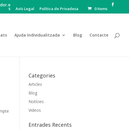
dor.e
s
Avís Legal
Política de Privadesa
0 Items
tats
Ajuda Individualitzada
Blog
Contacte
Categories
Articles
Blog
Notícies
Videos
umpte
Entrades Recents