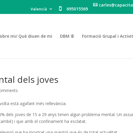
carles@capacita
695015569
Valencià
obre mi/ Què diuen de mi
DBM ®
Formació Grupal i Activi
ental dels joves
comments
volta està agafant més rellevància.
0% dels joves de 15 a 29 anys tenen algun problema mental. Un ass
també) i que amb el confinament ha esclatat.
levisió que ha mostrat una qüestió que és de total actualitat.