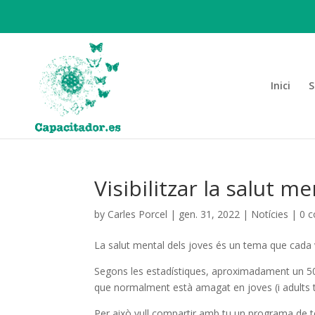
Inici
S
Visibilitzar la salut m
by
Carles Porcel
|
gen. 31, 2022
|
Notícies
|
0 
La salut mental dels joves és un tema que cada 
Segons les estadístiques, aproximadament un 5
que normalment està amagat en joves (i adults 
Per això vull compartir amb tu un programa de te