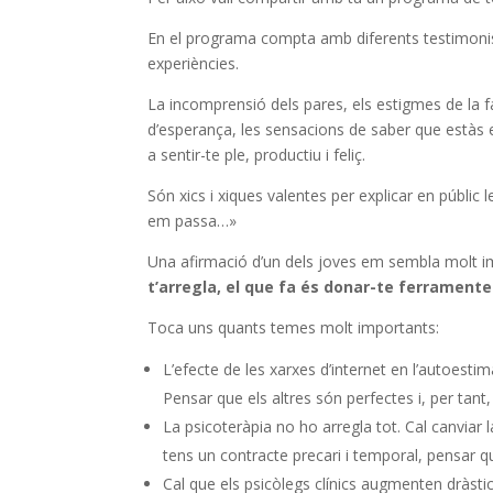
En el programa compta amb diferents testimonis
experiències.
La incomprensió dels pares, els estigmes de la fa
d’esperança, les sensacions de saber que estàs eix
a sentir-te ple, productiu i feliç.
Són xics i xiques valentes per explicar en públic l
em passa…»
Una afirmació d’un dels joves em sembla molt im
t’arregla, el que fa és donar-te ferramente
Toca uns quants temes molt importants:
L’efecte de les xarxes d’internet en l’autoest
Pensar que els altres són perfectes i, per tan
La psicoteràpia no ho arregla tot. Cal canviar 
tens un contracte precari i temporal, pensar qu
Cal que els psicòlegs clínics augmenten dràsti