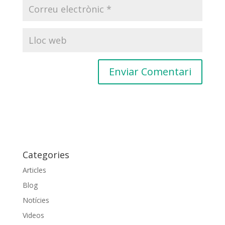
A
l
t
e
r
Categories
n
a
Articles
t
Blog
i
Notícies
v
e
Videos
: