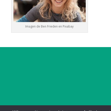
Imagen de
Ben Frieden
en
Pixabay