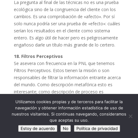
La pregunta al final de las técnicas no es una prueba
ecológica sino de la congruencia del cliente con los
cambios. Es una comprobación de «afecto». Por sí
solo nunca podría ser una prueba de «efecto»: cuáles
serían los resultados en el cliente como sistema
entero. Es algo útil de hacer pero es peligrosamente
engañoso darle un título más grande de lo certero.
18. Filtros Perceptivos
Se asevera con frecuencia en la PNL que tenemos
Filtros Perceptivos. Estos tienen la misión o son
responsables de filtrar la información entrante acerca
del mundo. Como descripción metafórica esto es
interesante; como descripción de proceso es
exactamente lo contrario de lo que ocurre. Nuestro
Utilizamos cookies propias y de terceros para facilitar la
sistema nervioso funciona sobre umbrales y noticias
navegación y obtener información estadística de uso de
de una diferencia. Aprendemos a sensibilizarnos a
nuestros visitantes. Si continuas navegando, consideramos
ciertos estímulos y de este modo seleccionamos
que aceptas su uso.
activamente lo que dejamos pasar- el inverso exacto
Estoy de acuerdo
No
Política de privacidad
de un filtro cuya respuesta activa es la de retener las