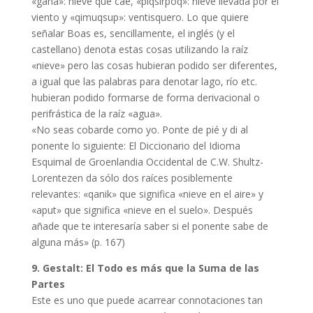
«gana»: nieve que cae, «piqsirpoq»: nieve llevada por el
viento y «qimuqsup»: ventisquero. Lo que quiere
señalar Boas es, sencillamente, el inglés (y el
castellano) denota estas cosas utilizando la raíz
«nieve» pero las cosas hubieran podido ser diferentes,
a igual que las palabras para denotar lago, río etc.
hubieran podido formarse de forma derivacional o
perifrástica de la raíz «agua».
«No seas cobarde como yo. Ponte de pié y di al
ponente lo siguiente: El Diccionario del Idioma
Esquimal de Groenlandia Occidental de C.W. Shultz-
Lorentezen da sólo dos raíces posiblemente
relevantes: «qanik» que significa «nieve en el aire» y
«aput» que significa «nieve en el suelo». Después
añade que te interesaría saber si el ponente sabe de
alguna más» (p. 167)
9. Gestalt: El Todo es más que la Suma de las
Partes
Este es uno que puede acarrear connotaciones tan